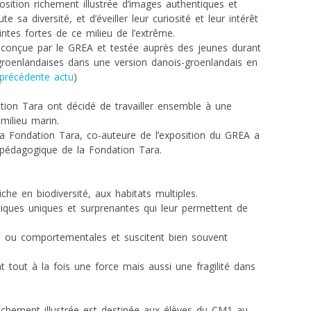
sition richement illustrée d’images authentiques et
 sa diversité, et d’éveiller leur curiosité et leur intérêt
ntes fortes de ce milieu de l’extrême.
é conçue par le GREA et testée auprès des jeunes durant
groenlandaises dans une version danois-groenlandais en
 précédente actu
)
tion Tara ont décidé de travailler ensemble à une
milieu marin.
 la Fondation Tara, co-auteure de l’exposition du GREA a
 pédagogique de la Fondation Tara.
iche en biodiversité, aux habitats multiples.
tiques uniques et surprenantes qui leur permettent de
es ou comportementales et suscitent bien souvent
t tout à la fois une force mais aussi une fragilité dans
richement illustrée est destinée aux élèves du CM1 au