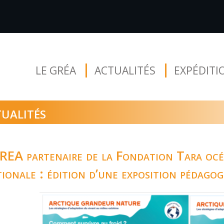
LE GRÉA
ACTUALITÉS
EXPÉDITI
ualités
REA partenaire de la Fondation Tara océa
ionale : édition d’une exposition pédago