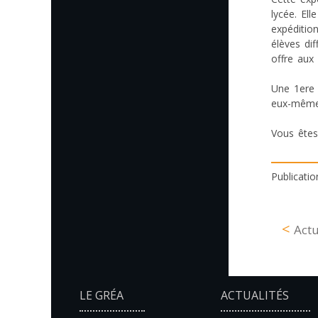
lycée. El
expéditio
élèves di
offre aux
Une 1ere 
eux-mêmes
Vous êtes
Publicati
Actu
LE GRÉA
ACTUALITÉS