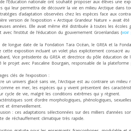
 de l’Education nationale ont souhaité proposer aux élèves une expo
s qui leur permettra de découvrir la vie en milieu Arctique dans toute
stratégies d’adaptation observées chez les espèces face aux contrai
ère version de l’exposition « Arctique Grandeur Nature » avait ét
uses années. Elle avait même été distribuée à toutes les écoles 
at avec l’institut de l’éducation du gouvernement Groenlandais (
voir
e de longue date de la Fondation Tara Océan, le GREA et la Fonda
e cette exposition incluant un volet plus explicitement consacré au 
Sabard, Vice présidente du GREA et directrice du pôle éducation de
 le projet avec Pascaline Bourgain, responsable de la plateforme
ges clés de l’exposition :
tre un univers glacé sans vie, l'Arctique est au contraire un milieu r
 comme en mer, les espèces qui y vivent présentent des caractéris
eur cycle de vie, malgré les conditions extrêmes qui y règnent.
actéristiques sont d’ordre morphologiques, phénologiques, sexuell
t et émerveillement.
lusion : ces adaptations sélectionnées sur des milliers d’années son
te de réchauffement climatique très rapide.
osition gratuite pour les enseignants francophones, modulable et 