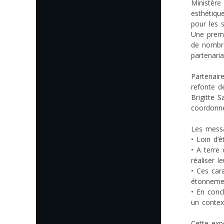
Ministère
esthétique
pour les 
Une premi
de nombre
partenari
Partenair
refonte d
Brigitte 
coordonné
Les messa
• Loin d’ê
• A terre
réaliser l
• Ces car
étonnemen
• En conc
un contex
Cette exp