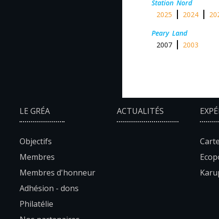
Station Nord
2025
2024
20
Peary Land
2007
2003
LE GRÉA
ACTUALITÉS
EXPÉ
Objectifs
Carte
Membres
Ecopo
Membres d'honneur
Karup
Adhésion - dons
Philatélie