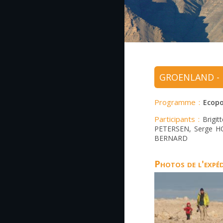
GROENLAND - Nu
Programme :
Ecopo
Participants :
Brigit
PETERSEN, Serge H
BERNARD
Photos de l'expé